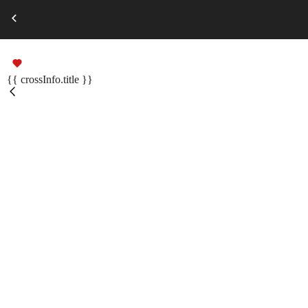
Выберите город
Russian
Подарочные сертификаты
{{ crossInfo.title }}
Помощь