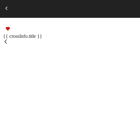
Выберите город
Russian
Подарочные сертификаты
{{ crossInfo.title }}
Помощь