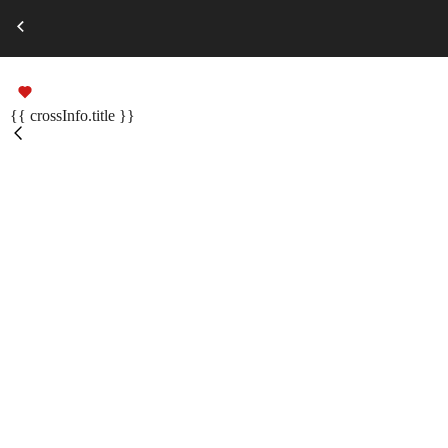
Выберите город
Russian
Подарочные сертификаты
{{ crossInfo.title }}
Помощь
Меню