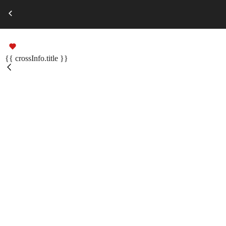
Выберите город
Russian
Подарочные сертификаты
{{ crossInfo.title }}
Помощь
Меню