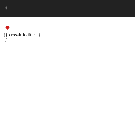
Выберите город
Russian
Подарочные сертификаты
{{ crossInfo.title }}
Помощь