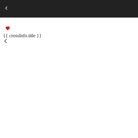
Выберите город
Russian
Подарочные сертификаты
{{ crossInfo.title }}
Помощь
Меню