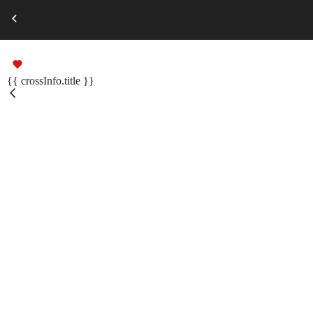
Выберите город
Russian
Подарочные сертификаты
{{ crossInfo.title }}
Помощь
Меню