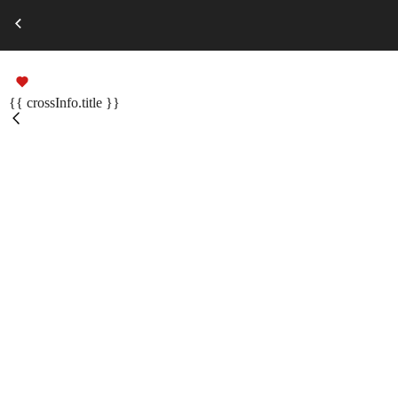
Выберите город
Russian
Подарочные сертификаты
{{ crossInfo.title }}
Помощь