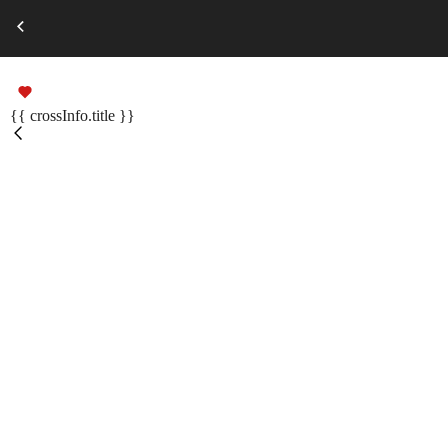
Выберите город
Russian
Подарочные сертификаты
{{ crossInfo.title }}
Помощь