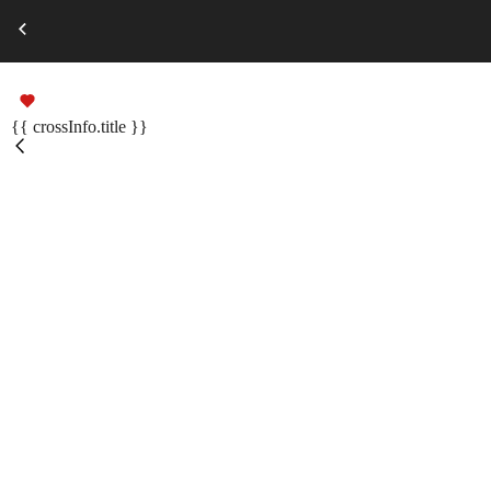
Выберите город
Russian
Подарочные сертификаты
{{ crossInfo.title }}
Помощь