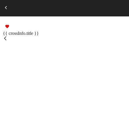
Выберите город
Russian
Подарочные сертификаты
{{ crossInfo.title }}
Помощь