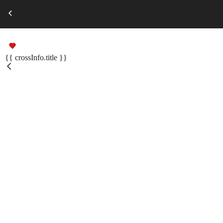
Выберите город
Russian
Подарочные сертификаты
{{ crossInfo.title }}
Помощь