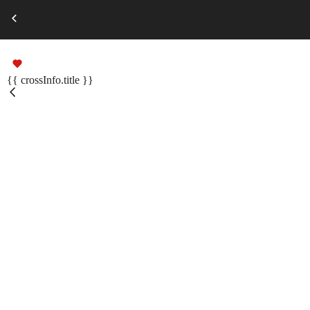
Выберите город
Russian
Подарочные сертификаты
{{ crossInfo.title }}
Помощь