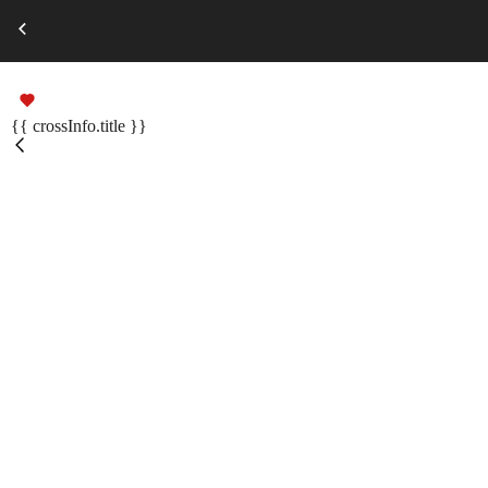
Выберите город
Russian
Подарочные сертификаты
{{ crossInfo.title }}
Помощь