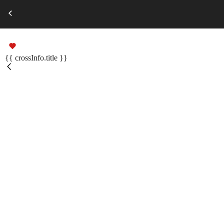
Выберите город
Russian
Подарочные сертификаты
{{ crossInfo.title }}
Помощь