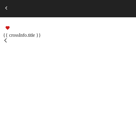
Выберите город
Russian
Подарочные сертификаты
{{ crossInfo.title }}
Помощь
Меню