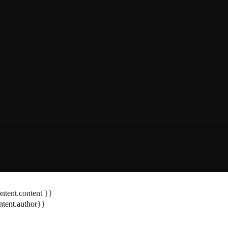
tent.content }}
tent.author}}