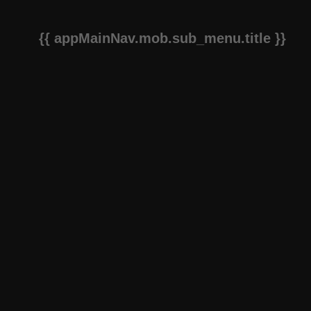
{{ appMainNav.mob.sub_menu.title }}
{{app