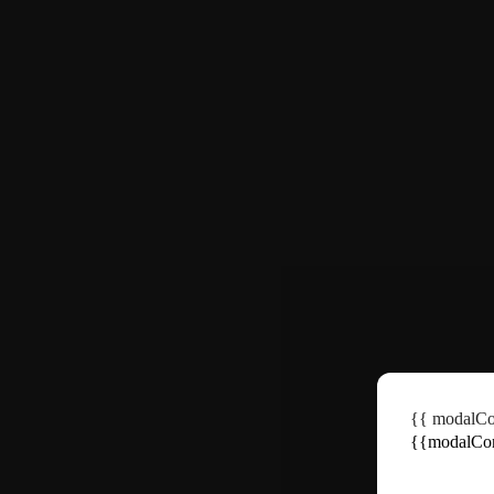
Кофта с запахом для йоги
3 460
₽
NEW
Кофта Унисекс
2 700
₽
Унисекс футболка KT Brand Tee
2 300
₽
NEW
{{ modalCon
Футболка Унисекс Oversized SANDAKOV print
{{modalCon
4 000
₽
NEW